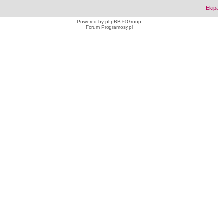
Ekip
Powered by
phpBB
© Group
Forum Programosy.pl