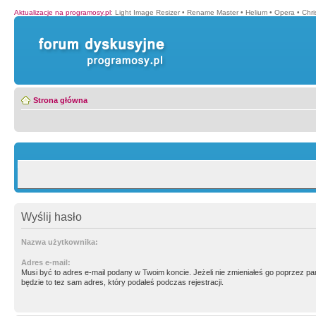
Aktualizacje na programosy.pl
:
Light Image Resizer
•
Rename Master
•
Helium
•
Opera
•
Chr
Strona główna
Wyślij hasło
Nazwa użytkownika:
Adres e-mail:
Musi być to adres e-mail podany w Twoim koncie. Jeżeli nie zmieniałeś go poprzez p
będzie to tez sam adres, który podałeś podczas rejestracji.