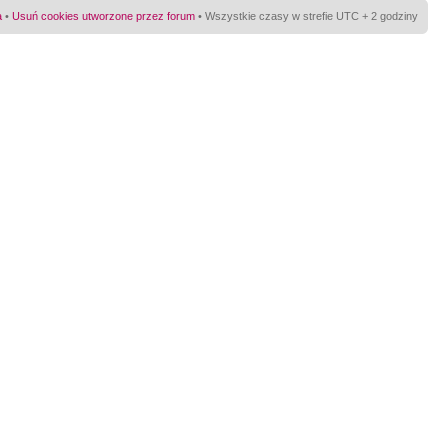
a
•
Usuń cookies utworzone przez forum
• Wszystkie czasy w strefie UTC + 2 godziny