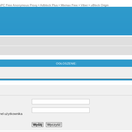
isPC Free Anonymous Proxy
•
Adblock Plus
•
Mixmax Free
•
Viber
•
uBlock Origin
OGŁOSZENIE:
anel użytkownika