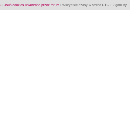
a
•
Usuń cookies utworzone przez forum
• Wszystkie czasy w strefie UTC + 2 godziny