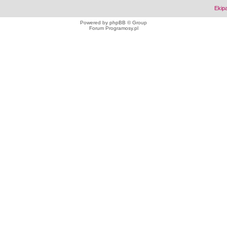
Ekip
Powered by
phpBB
© Group
Forum Programosy.pl