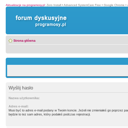
Aktualizacje na programosy.pl
:
Zero Install
•
Advanced SystemCare Free
•
Google Chrome
•
Strona główna
Wyślij hasło
Nazwa użytkownika:
Adres e-mail:
Musi być to adres e-mail podany w Twoim koncie. Jeżeli nie zmieniałeś go poprzez p
będzie to tez sam adres, który podałeś podczas rejestracji.