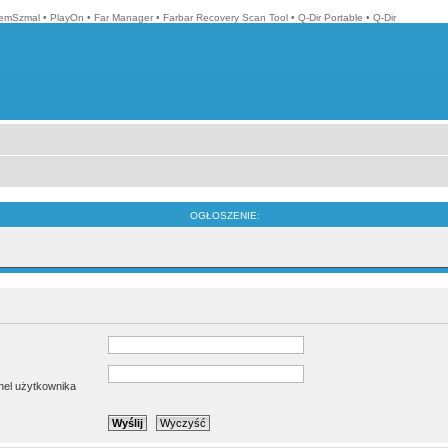
emSzmal
•
PlayOn
•
Far Manager
•
Farbar Recovery Scan Tool
•
Q-Dir Portable
•
Q-Dir
OGŁOSZENIE:
anel użytkownika