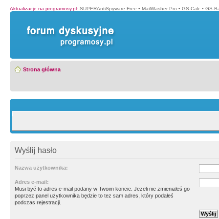
Aktualizacje na programosy.pl
:
SUPERAntiSpyware Free
•
MailWasher Pro
•
GS-Calc
•
GS-B
Strona główna
Wyślij hasło
Nazwa użytkownika:
Adres e-mail:
Musi być to adres e-mail podany w Twoim koncie. Jeżeli nie zmieniałeś go
poprzez panel użytkownika będzie to tez sam adres, który podałeś
podczas rejestracji.