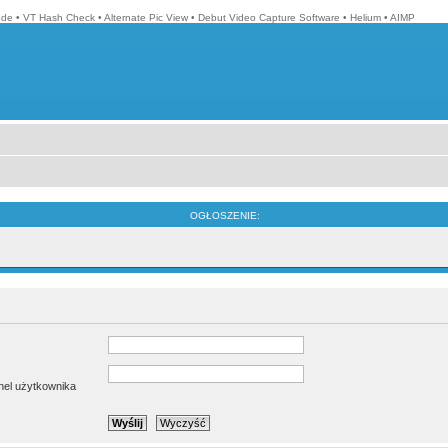
ode
•
VT Hash Check
•
Alternate Pic View
•
Debut Video Capture Software
•
Helium
•
AIMP
OGŁOSZENIE:
anel użytkownika