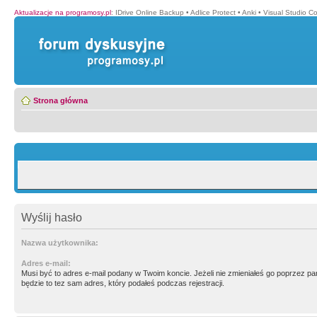
Aktualizacje na programosy.pl
:
IDrive Online Backup
•
Adlice Protect
•
Anki
•
Visual Studio C
Strona główna
Wyślij hasło
Nazwa użytkownika:
Adres e-mail:
Musi być to adres e-mail podany w Twoim koncie. Jeżeli nie zmieniałeś go poprzez p
będzie to tez sam adres, który podałeś podczas rejestracji.