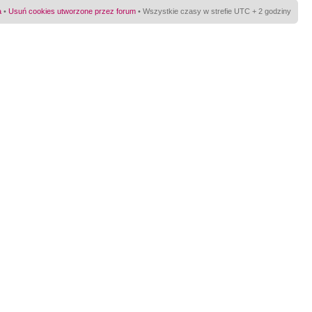
a
•
Usuń cookies utworzone przez forum
• Wszystkie czasy w strefie UTC + 2 godziny