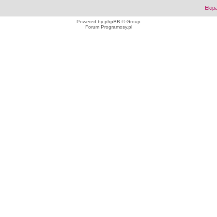
Ekip
Powered by
phpBB
© Group
Forum Programosy.pl