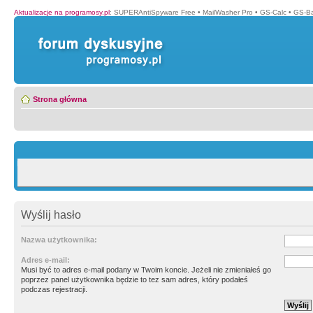
Aktualizacje na programosy.pl
:
SUPERAntiSpyware Free
•
MailWasher Pro
•
GS-Calc
•
GS-B
Strona główna
Wyślij hasło
Nazwa użytkownika:
Adres e-mail:
Musi być to adres e-mail podany w Twoim koncie. Jeżeli nie zmieniałeś go
poprzez panel użytkownika będzie to tez sam adres, który podałeś
podczas rejestracji.