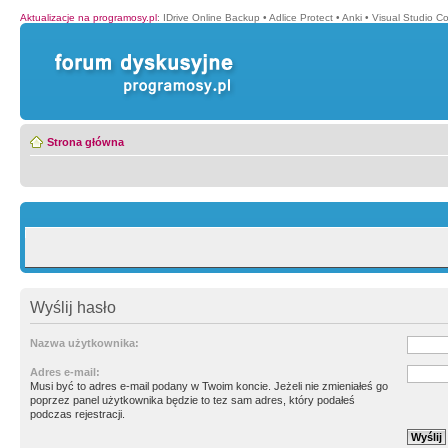
Aktualizacje na programosy.pl
:
IDrive Online Backup
•
Adlice Protect
•
Anki
•
Visual Studio C
Strona główna
Wyślij hasło
Nazwa użytkownika:
Adres e-mail:
Musi być to adres e-mail podany w Twoim koncie. Jeżeli nie zmieniałeś go
poprzez panel użytkownika będzie to tez sam adres, który podałeś
podczas rejestracji.