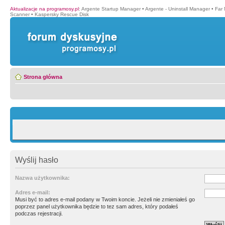
Aktualizacje na programosy.pl
:
Argente Startup Manager
•
Argente - Uninstall Manager
•
Far
Scanner
•
Kaspersky Rescue Disk
Strona główna
Wyślij hasło
Nazwa użytkownika:
Adres e-mail:
Musi być to adres e-mail podany w Twoim koncie. Jeżeli nie zmieniałeś go
poprzez panel użytkownika będzie to tez sam adres, który podałeś
podczas rejestracji.