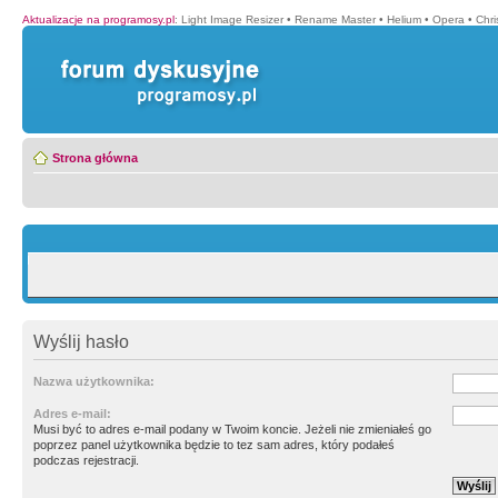
Aktualizacje na programosy.pl
:
Light Image Resizer
•
Rename Master
•
Helium
•
Opera
•
Chr
Strona główna
Wyślij hasło
Nazwa użytkownika:
Adres e-mail:
Musi być to adres e-mail podany w Twoim koncie. Jeżeli nie zmieniałeś go
poprzez panel użytkownika będzie to tez sam adres, który podałeś
podczas rejestracji.