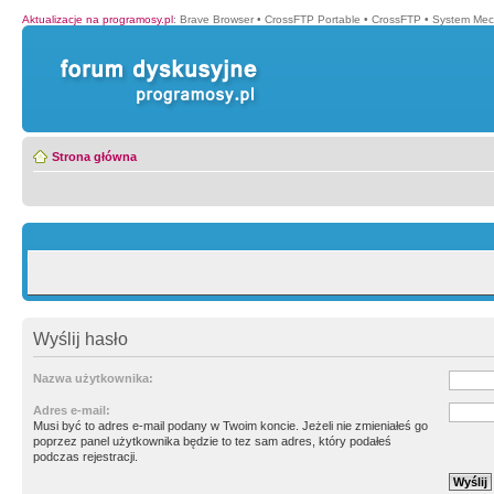
Aktualizacje na programosy.pl
:
Brave Browser
•
CrossFTP Portable
•
CrossFTP
•
System Mec
Strona główna
Wyślij hasło
Nazwa użytkownika:
Adres e-mail:
Musi być to adres e-mail podany w Twoim koncie. Jeżeli nie zmieniałeś go
poprzez panel użytkownika będzie to tez sam adres, który podałeś
podczas rejestracji.