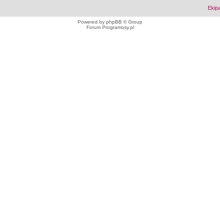
Ekip
Powered by
phpBB
© Group
Forum Programosy.pl