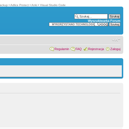
Backup
•
Adlice Protect
•
Anki
•
Visual Studio Code
Wyszukiwarka Forum
Regulamin
FAQ
Rejestracja
Zaloguj