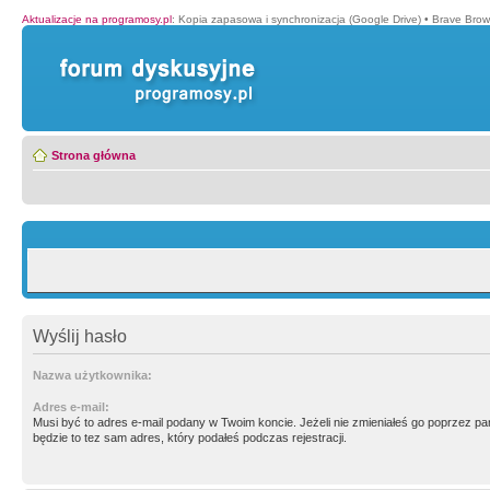
Aktualizacje na programosy.pl
:
Kopia zapasowa i synchronizacja (Google Drive)
•
Brave Brow
Strona główna
Wyślij hasło
Nazwa użytkownika:
Adres e-mail:
Musi być to adres e-mail podany w Twoim koncie. Jeżeli nie zmieniałeś go poprzez p
będzie to tez sam adres, który podałeś podczas rejestracji.