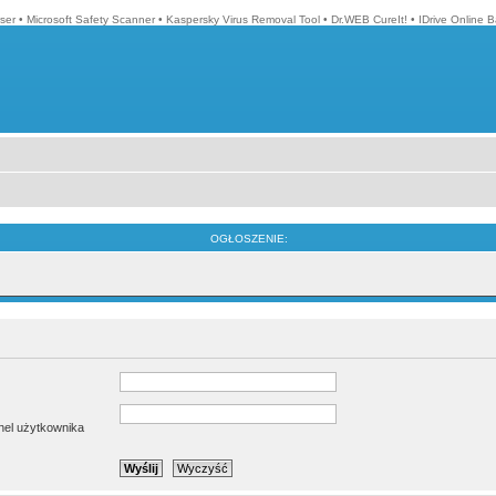
ser
•
Microsoft Safety Scanner
•
Kaspersky Virus Removal Tool
•
Dr.WEB CureIt!
•
IDrive Online 
OGŁOSZENIE:
anel użytkownika