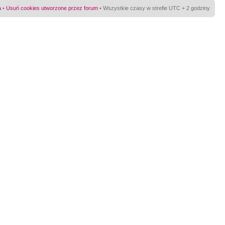
a
•
Usuń cookies utworzone przez forum
• Wszystkie czasy w strefie UTC + 2 godziny