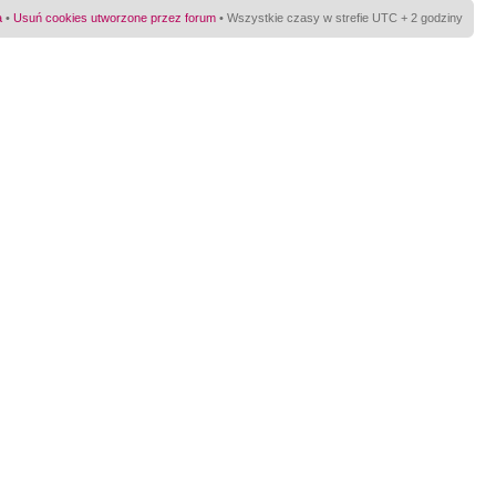
a
•
Usuń cookies utworzone przez forum
• Wszystkie czasy w strefie UTC + 2 godziny