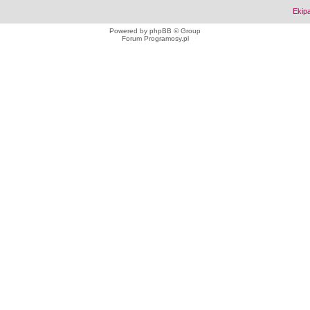
Ekip
Powered by
phpBB
© Group
Forum Programosy.pl