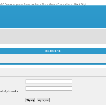
isPC Free Anonymous Proxy
•
Adblock Plus
•
Mixmax Free
•
Viber
•
uBlock Origin
OGŁOSZENIE:
anel użytkownika