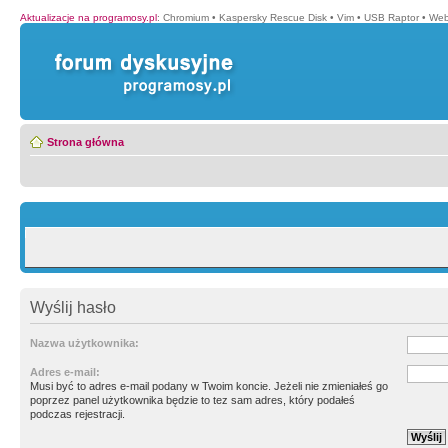
Aktualizacje na programosy.pl
:
Chromium
•
Kaspersky Rescue Disk
•
Vim
•
USB Raptor
•
Web
Strona główna
Wyślij hasło
Nazwa użytkownika:
Adres e-mail:
Musi być to adres e-mail podany w Twoim koncie. Jeżeli nie zmieniałeś go
poprzez panel użytkownika będzie to tez sam adres, który podałeś
podczas rejestracji.