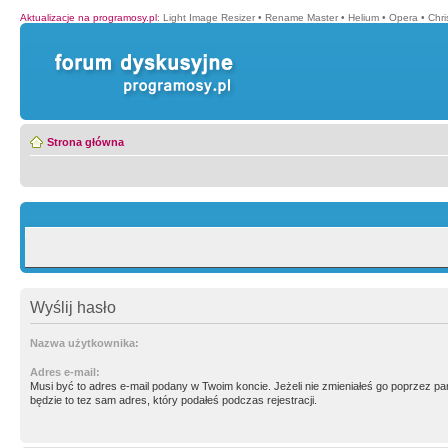
Aktualizacje na programosy.pl
:
Light Image Resizer
•
Rename Master
•
Helium
•
Opera
•
Chr
Strona główna
Wyślij hasło
Nazwa użytkownika:
Adres e-mail:
Musi być to adres e-mail podany w Twoim koncie. Jeżeli nie zmieniałeś go poprzez p
będzie to tez sam adres, który podałeś podczas rejestracji.