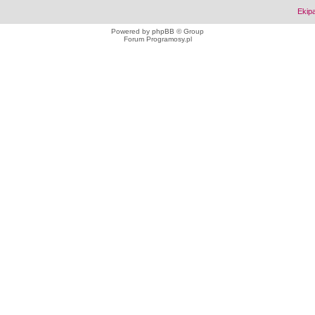
Ekip
Powered by
phpBB
© Group
Forum Programosy.pl