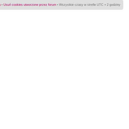
a
•
Usuń cookies utworzone przez forum
• Wszystkie czasy w strefie UTC + 2 godziny