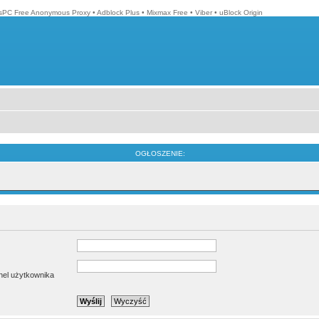
isPC Free Anonymous Proxy
•
Adblock Plus
•
Mixmax Free
•
Viber
•
uBlock Origin
OGŁOSZENIE:
anel użytkownika