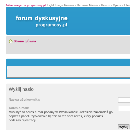
Aktualizacje na programosy.pl
:
Light Image Resizer
•
Rename Master
•
Helium
•
Opera
•
Chr
Strona główna
Wyślij hasło
Nazwa użytkownika:
Adres e-mail:
Musi być to adres e-mail podany w Twoim koncie. Jeżeli nie zmieniałeś go
poprzez panel użytkownika będzie to tez sam adres, który podałeś
podczas rejestracji.