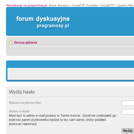
Aktualizacje na programosy.pl
:
Brave Browser
•
CrossFTP Portable
•
CrossFTP
•
System Mec
Strona główna
Wyślij hasło
Nazwa użytkownika:
Adres e-mail:
Musi być to adres e-mail podany w Twoim koncie. Jeżeli nie zmieniałeś go
poprzez panel użytkownika będzie to tez sam adres, który podałeś
podczas rejestracji.