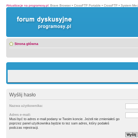
Aktualizacje na programosy.pl
:
Brave Browser
•
CrossFTP Portable
•
CrossFTP
•
System Mec
Strona główna
Wyślij hasło
Nazwa użytkownika:
Adres e-mail:
Musi być to adres e-mail podany w Twoim koncie. Jeżeli nie zmieniałeś go
poprzez panel użytkownika będzie to tez sam adres, który podałeś
podczas rejestracji.