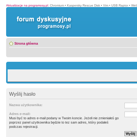
Aktualizacje na programosy.pl
:
Chromium
•
Kaspersky Rescue Disk
•
Vim
•
USB Raptor
•
Web
Strona główna
Wyślij hasło
Nazwa użytkownika:
Adres e-mail:
Musi być to adres e-mail podany w Twoim koncie. Jeżeli nie zmieniałeś go
poprzez panel użytkownika będzie to tez sam adres, który podałeś
podczas rejestracji.