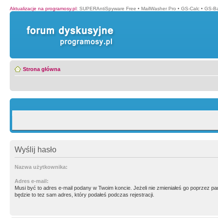
Aktualizacje na programosy.pl
:
SUPERAntiSpyware Free
•
MailWasher Pro
•
GS-Calc
•
GS-B
Strona główna
Wyślij hasło
Nazwa użytkownika:
Adres e-mail:
Musi być to adres e-mail podany w Twoim koncie. Jeżeli nie zmieniałeś go poprzez p
będzie to tez sam adres, który podałeś podczas rejestracji.