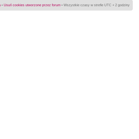
a
•
Usuń cookies utworzone przez forum
• Wszystkie czasy w strefie UTC + 2 godziny