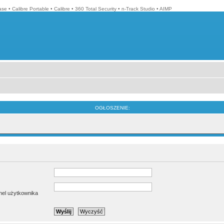
ase
•
Calibre Portable
•
Calibre
•
360 Total Security
•
n-Track Studio
•
AIMP
OGŁOSZENIE:
anel użytkownika