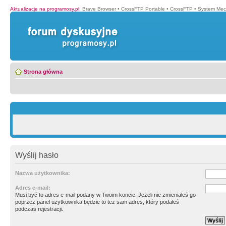
Aktualizacje na programosy.pl
:
Brave Browser
•
CrossFTP Portable
•
CrossFTP
•
System Mec
Strona główna
Wyślij hasło
Nazwa użytkownika:
Adres e-mail:
Musi być to adres e-mail podany w Twoim koncie. Jeżeli nie zmieniałeś go
poprzez panel użytkownika będzie to tez sam adres, który podałeś
podczas rejestracji.