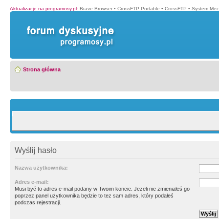
Aktualizacje na programosy.pl
:
Brave Browser
•
CrossFTP Portable
•
CrossFTP
•
System Mec
Strona główna
Wyślij hasło
Nazwa użytkownika:
Adres e-mail:
Musi być to adres e-mail podany w Twoim koncie. Jeżeli nie zmieniałeś go
poprzez panel użytkownika będzie to tez sam adres, który podałeś
podczas rejestracji.