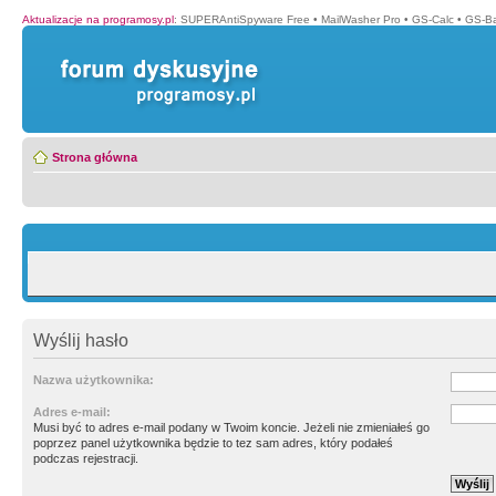
Aktualizacje na programosy.pl
:
SUPERAntiSpyware Free
•
MailWasher Pro
•
GS-Calc
•
GS-B
Strona główna
Wyślij hasło
Nazwa użytkownika:
Adres e-mail:
Musi być to adres e-mail podany w Twoim koncie. Jeżeli nie zmieniałeś go
poprzez panel użytkownika będzie to tez sam adres, który podałeś
podczas rejestracji.