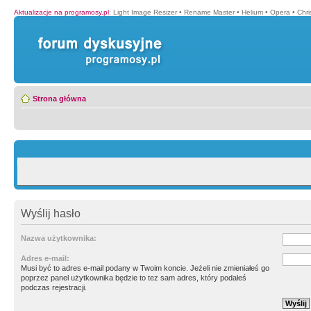
Aktualizacje na programosy.pl
:
Light Image Resizer
•
Rename Master
•
Helium
•
Opera
•
Chr
Strona główna
Wyślij hasło
Nazwa użytkownika:
Adres e-mail:
Musi być to adres e-mail podany w Twoim koncie. Jeżeli nie zmieniałeś go
poprzez panel użytkownika będzie to tez sam adres, który podałeś
podczas rejestracji.