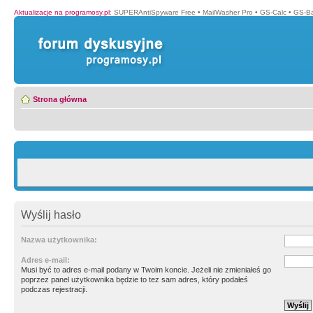
Aktualizacje na programosy.pl
:
SUPERAntiSpyware Free
•
MailWasher Pro
•
GS-Calc
•
GS-B
Strona główna
Wyślij hasło
Nazwa użytkownika:
Adres e-mail:
Musi być to adres e-mail podany w Twoim koncie. Jeżeli nie zmieniałeś go
poprzez panel użytkownika będzie to tez sam adres, który podałeś
podczas rejestracji.