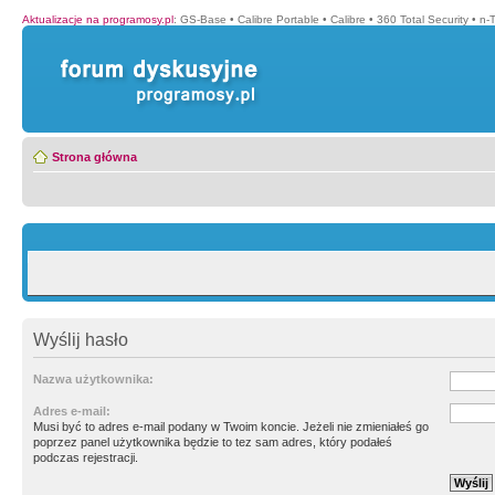
Aktualizacje na programosy.pl
:
GS-Base
•
Calibre Portable
•
Calibre
•
360 Total Security
•
n-
Strona główna
Wyślij hasło
Nazwa użytkownika:
Adres e-mail:
Musi być to adres e-mail podany w Twoim koncie. Jeżeli nie zmieniałeś go
poprzez panel użytkownika będzie to tez sam adres, który podałeś
podczas rejestracji.