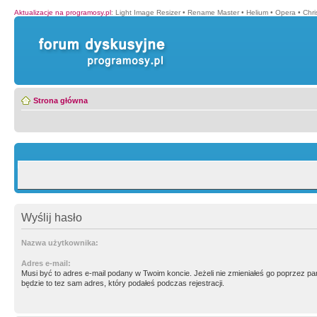
Aktualizacje na programosy.pl
:
Light Image Resizer
•
Rename Master
•
Helium
•
Opera
•
Chr
Strona główna
Wyślij hasło
Nazwa użytkownika:
Adres e-mail:
Musi być to adres e-mail podany w Twoim koncie. Jeżeli nie zmieniałeś go poprzez p
będzie to tez sam adres, który podałeś podczas rejestracji.