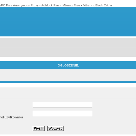
isPC Free Anonymous Proxy
•
Adblock Plus
•
Mixmax Free
•
Viber
•
uBlock Origin
OGŁOSZENIE:
anel użytkownika