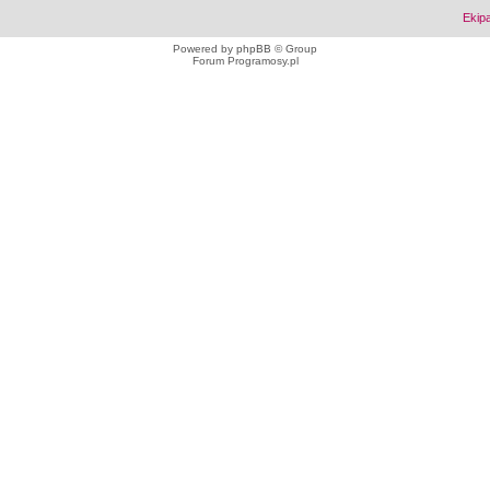
Ekip
Powered by
phpBB
© Group
Forum Programosy.pl