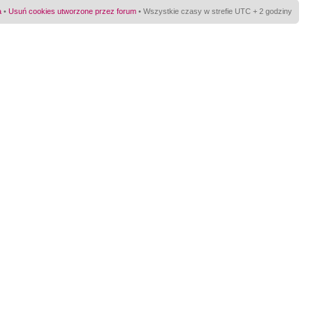
a
•
Usuń cookies utworzone przez forum
• Wszystkie czasy w strefie UTC + 2 godziny