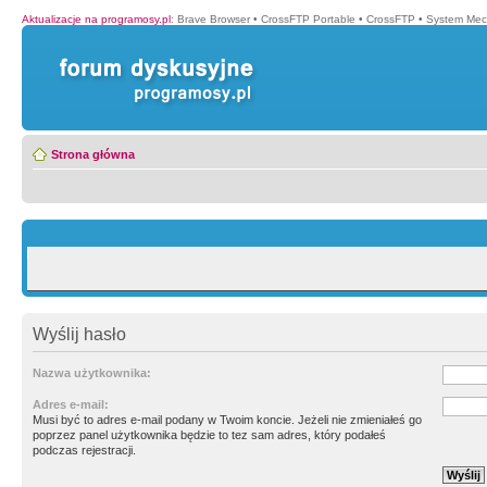
Aktualizacje na programosy.pl
:
Brave Browser
•
CrossFTP Portable
•
CrossFTP
•
System Mec
Strona główna
Wyślij hasło
Nazwa użytkownika:
Adres e-mail:
Musi być to adres e-mail podany w Twoim koncie. Jeżeli nie zmieniałeś go
poprzez panel użytkownika będzie to tez sam adres, który podałeś
podczas rejestracji.