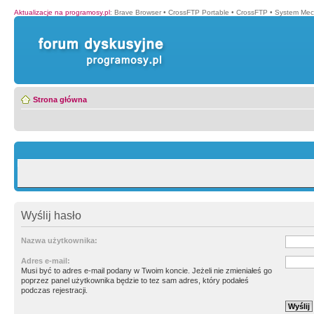
Aktualizacje na programosy.pl
:
Brave Browser
•
CrossFTP Portable
•
CrossFTP
•
System Mec
Strona główna
Wyślij hasło
Nazwa użytkownika:
Adres e-mail:
Musi być to adres e-mail podany w Twoim koncie. Jeżeli nie zmieniałeś go
poprzez panel użytkownika będzie to tez sam adres, który podałeś
podczas rejestracji.