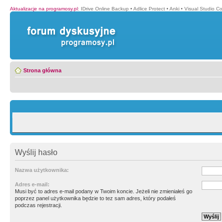
Aktualizacje na programosy.pl
:
IDrive Online Backup
•
Adlice Protect
•
Anki
•
Visual Studio C
Strona główna
Wyślij hasło
Nazwa użytkownika:
Adres e-mail:
Musi być to adres e-mail podany w Twoim koncie. Jeżeli nie zmieniałeś go
poprzez panel użytkownika będzie to tez sam adres, który podałeś
podczas rejestracji.