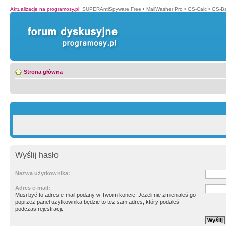
Aktualizacje na programosy.pl
:
SUPERAntiSpyware Free
•
MailWasher Pro
•
GS-Calc
•
GS-B
Strona główna
Wyślij hasło
Nazwa użytkownika:
Adres e-mail:
Musi być to adres e-mail podany w Twoim koncie. Jeżeli nie zmieniałeś go
poprzez panel użytkownika będzie to tez sam adres, który podałeś
podczas rejestracji.