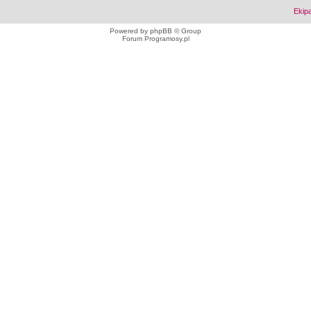
Ekip
Powered by
phpBB
© Group
Forum Programosy.pl