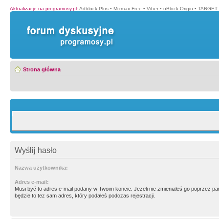
Aktualizacje na programosy.pl
:
Adblock Plus
•
Mixmax Free
•
Viber
•
uBlock Origin
•
TARGET 
Strona główna
Wyślij hasło
Nazwa użytkownika:
Adres e-mail:
Musi być to adres e-mail podany w Twoim koncie. Jeżeli nie zmieniałeś go poprzez p
będzie to tez sam adres, który podałeś podczas rejestracji.