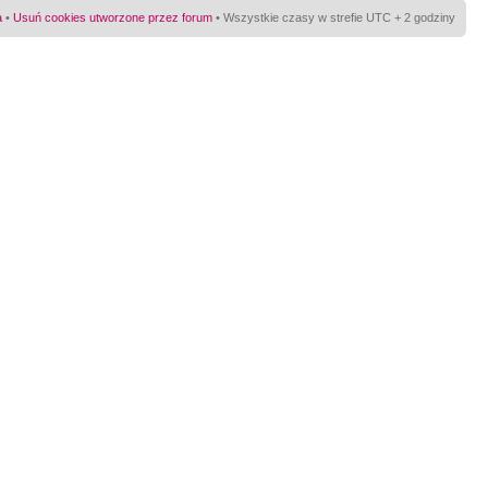
a
•
Usuń cookies utworzone przez forum
• Wszystkie czasy w strefie UTC + 2 godziny