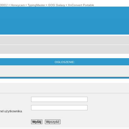
3001!
•
Honeycam
•
TypingMaster
•
GOG Galaxy
•
XnConvert Portable
OGŁOSZENIE:
anel użytkownika