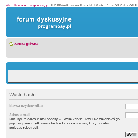
Aktualizacje na programosy.pl
:
SUPERAntiSpyware Free
•
MailWasher Pro
•
GS-Calc
•
GS-B
Strona główna
Wyślij hasło
Nazwa użytkownika:
Adres e-mail:
Musi być to adres e-mail podany w Twoim koncie. Jeżeli nie zmieniałeś go
poprzez panel użytkownika będzie to tez sam adres, który podałeś
podczas rejestracji.