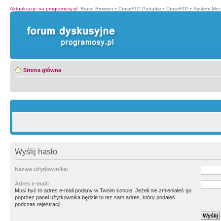
Aktualizacje na programosy.pl
:
Brave Browser
•
CrossFTP Portable
•
CrossFTP
•
System Mec
Strona główna
Wyślij hasło
Nazwa użytkownika:
Adres e-mail:
Musi być to adres e-mail podany w Twoim koncie. Jeżeli nie zmieniałeś go
poprzez panel użytkownika będzie to tez sam adres, który podałeś
podczas rejestracji.