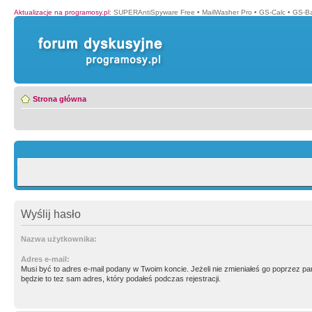
Aktualizacje na programosy.pl
:
SUPERAntiSpyware Free
•
MailWasher Pro
•
GS-Calc
•
GS-B
Strona główna
Wyślij hasło
Nazwa użytkownika:
Adres e-mail:
Musi być to adres e-mail podany w Twoim koncie. Jeżeli nie zmieniałeś go poprzez p
będzie to tez sam adres, który podałeś podczas rejestracji.