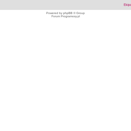
Ekip
Powered by
phpBB
© Group
Forum Programosy.pl