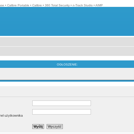
ase
•
Calibre Portable
•
Calibre
•
360 Total Security
•
n-Track Studio
•
AIMP
OGŁOSZENIE:
anel użytkownika