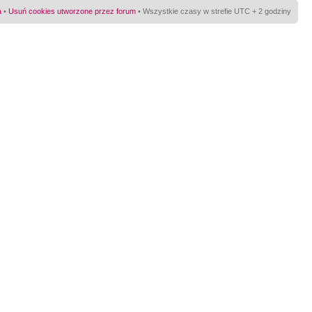
a
•
Usuń cookies utworzone przez forum
• Wszystkie czasy w strefie UTC + 2 godziny