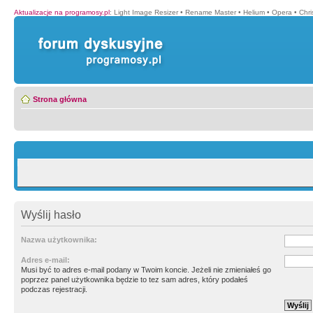
Aktualizacje na programosy.pl
:
Light Image Resizer
•
Rename Master
•
Helium
•
Opera
•
Chr
Strona główna
Wyślij hasło
Nazwa użytkownika:
Adres e-mail:
Musi być to adres e-mail podany w Twoim koncie. Jeżeli nie zmieniałeś go
poprzez panel użytkownika będzie to tez sam adres, który podałeś
podczas rejestracji.