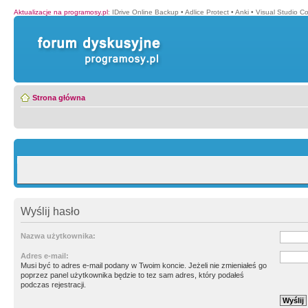
Aktualizacje na programosy.pl
:
IDrive Online Backup
•
Adlice Protect
•
Anki
•
Visual Studio C
Strona główna
Wyślij hasło
Nazwa użytkownika:
Adres e-mail:
Musi być to adres e-mail podany w Twoim koncie. Jeżeli nie zmieniałeś go
poprzez panel użytkownika będzie to tez sam adres, który podałeś
podczas rejestracji.