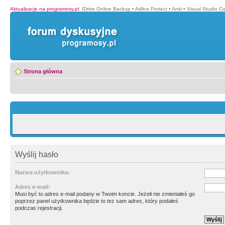
Aktualizacje na programosy.pl
:
IDrive Online Backup
•
Adlice Protect
•
Anki
•
Visual Studio C
Strona główna
Wyślij hasło
Nazwa użytkownika:
Adres e-mail:
Musi być to adres e-mail podany w Twoim koncie. Jeżeli nie zmieniałeś go
poprzez panel użytkownika będzie to tez sam adres, który podałeś
podczas rejestracji.