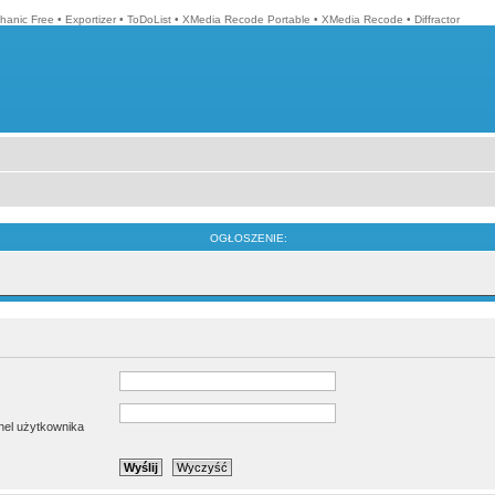
hanic Free
•
Exportizer
•
ToDoList
•
XMedia Recode Portable
•
XMedia Recode
•
Diffractor
OGŁOSZENIE:
anel użytkownika