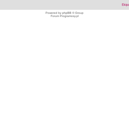
Ekip
Powered by
phpBB
© Group
Forum Programosy.pl