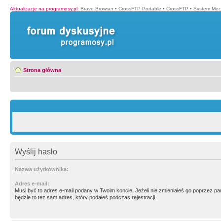
Aktualizacje na programosy.pl
:
Brave Browser
•
CrossFTP Portable
•
CrossFTP
•
System Mec
Strona główna
Wyślij hasło
Nazwa użytkownika:
Adres e-mail:
Musi być to adres e-mail podany w Twoim koncie. Jeżeli nie zmieniałeś go poprzez p
będzie to tez sam adres, który podałeś podczas rejestracji.