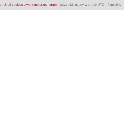
a
•
Usuń cookies utworzone przez forum
• Wszystkie czasy w strefie UTC + 2 godziny