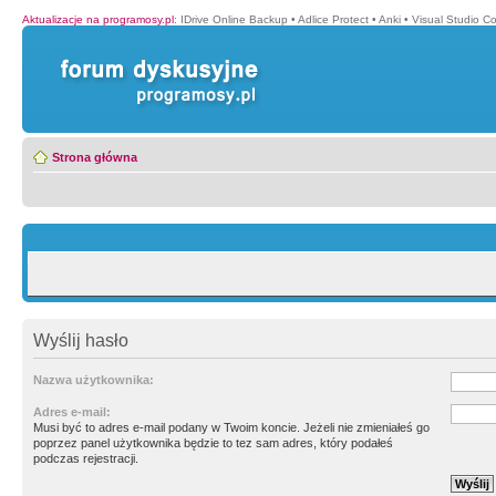
Aktualizacje na programosy.pl
:
IDrive Online Backup
•
Adlice Protect
•
Anki
•
Visual Studio C
Strona główna
Wyślij hasło
Nazwa użytkownika:
Adres e-mail:
Musi być to adres e-mail podany w Twoim koncie. Jeżeli nie zmieniałeś go
poprzez panel użytkownika będzie to tez sam adres, który podałeś
podczas rejestracji.