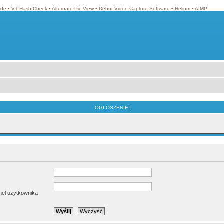
ode
•
VT Hash Check
•
Alternate Pic View
•
Debut Video Capture Software
•
Helium
•
AIMP
OGŁOSZENIE:
anel użytkownika