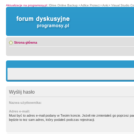
Aktualizacje na programosy.pl
:
IDrive Online Backup
•
Adlice Protect
•
Anki
•
Visual Studio C
Strona główna
Wyślij hasło
Nazwa użytkownika:
Adres e-mail:
Musi być to adres e-mail podany w Twoim koncie. Jeżeli nie zmieniałeś go poprzez p
będzie to tez sam adres, który podałeś podczas rejestracji.