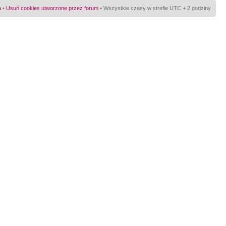
a
•
Usuń cookies utworzone przez forum
• Wszystkie czasy w strefie UTC + 2 godziny