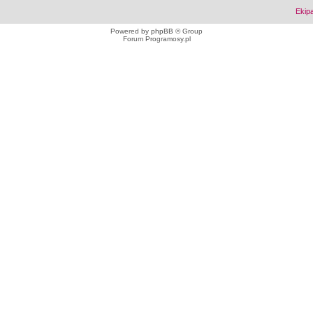
Ekip
Powered by
phpBB
© Group
Forum Programosy.pl