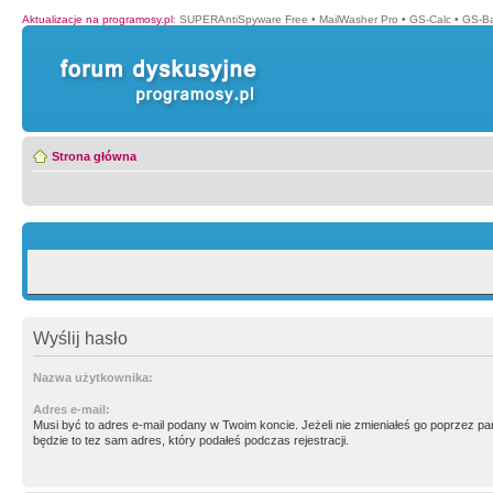
Aktualizacje na programosy.pl
:
SUPERAntiSpyware Free
•
MailWasher Pro
•
GS-Calc
•
GS-B
Strona główna
Wyślij hasło
Nazwa użytkownika:
Adres e-mail:
Musi być to adres e-mail podany w Twoim koncie. Jeżeli nie zmieniałeś go poprzez p
będzie to tez sam adres, który podałeś podczas rejestracji.