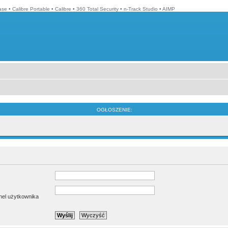
ase
•
Calibre Portable
•
Calibre
•
360 Total Security
•
n-Track Studio
•
AIMP
OGŁOSZENIE:
anel użytkownika