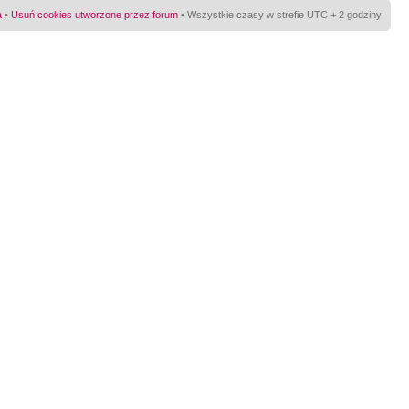
a
•
Usuń cookies utworzone przez forum
• Wszystkie czasy w strefie UTC + 2 godziny