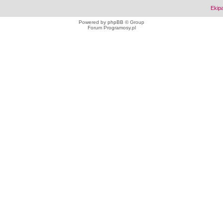
Ekip
Powered by
phpBB
© Group
Forum Programosy.pl