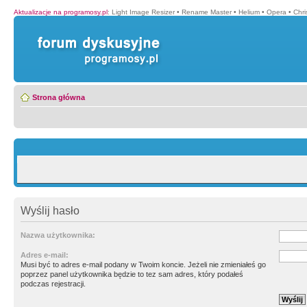
Aktualizacje na programosy.pl
:
Light Image Resizer
•
Rename Master
•
Helium
•
Opera
•
Chr
Strona główna
Wyślij hasło
Nazwa użytkownika:
Adres e-mail:
Musi być to adres e-mail podany w Twoim koncie. Jeżeli nie zmieniałeś go
poprzez panel użytkownika będzie to tez sam adres, który podałeś
podczas rejestracji.