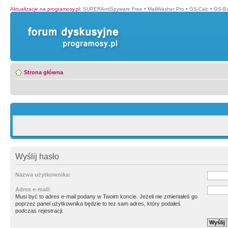
Aktualizacje na programosy.pl
:
SUPERAntiSpyware Free
•
MailWasher Pro
•
GS-Calc
•
GS-B
Strona główna
Wyślij hasło
Nazwa użytkownika:
Adres e-mail:
Musi być to adres e-mail podany w Twoim koncie. Jeżeli nie zmieniałeś go
poprzez panel użytkownika będzie to tez sam adres, który podałeś
podczas rejestracji.