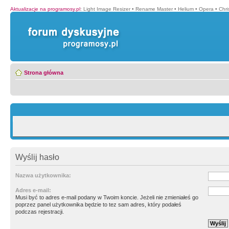
Aktualizacje na programosy.pl
:
Light Image Resizer
•
Rename Master
•
Helium
•
Opera
•
Chr
Strona główna
Wyślij hasło
Nazwa użytkownika:
Adres e-mail:
Musi być to adres e-mail podany w Twoim koncie. Jeżeli nie zmieniałeś go
poprzez panel użytkownika będzie to tez sam adres, który podałeś
podczas rejestracji.