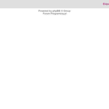
Ekip
Powered by
phpBB
© Group
Forum Programosy.pl