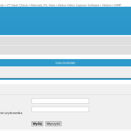
ode
•
VT Hash Check
•
Alternate Pic View
•
Debut Video Capture Software
•
Helium
•
AIMP
OGŁOSZENIE:
anel użytkownika