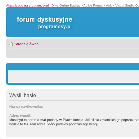
Aktualizacje na programosy.pl
:
IDrive Online Backup
•
Adlice Protect
•
Anki
•
Visual Studio C
Strona główna
Wyślij hasło
Nazwa użytkownika:
Adres e-mail:
Musi być to adres e-mail podany w Twoim koncie. Jeżeli nie zmieniałeś go poprzez p
będzie to tez sam adres, który podałeś podczas rejestracji.