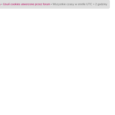
a
•
Usuń cookies utworzone przez forum
• Wszystkie czasy w strefie UTC + 2 godziny