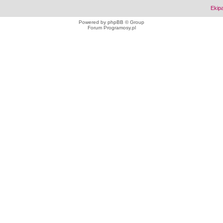
Ekip
Powered by
phpBB
© Group
Forum Programosy.pl