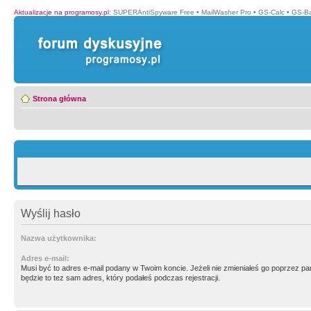
Aktualizacje na programosy.pl
:
SUPERAntiSpyware Free
•
MailWasher Pro
•
GS-Calc
•
GS-B
Strona główna
Wyślij hasło
Nazwa użytkownika:
Adres e-mail:
Musi być to adres e-mail podany w Twoim koncie. Jeżeli nie zmieniałeś go poprzez p
będzie to tez sam adres, który podałeś podczas rejestracji.