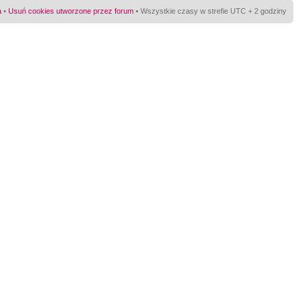
a
•
Usuń cookies utworzone przez forum
• Wszystkie czasy w strefie UTC + 2 godziny