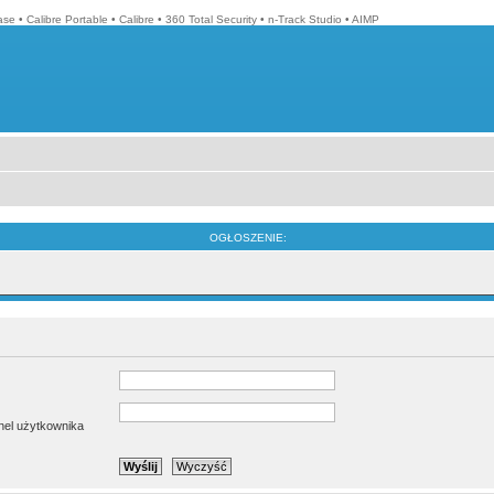
ase
•
Calibre Portable
•
Calibre
•
360 Total Security
•
n-Track Studio
•
AIMP
OGŁOSZENIE:
anel użytkownika