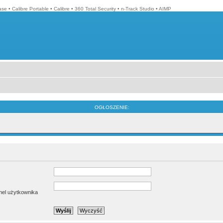
ase
•
Calibre Portable
•
Calibre
•
360 Total Security
•
n-Track Studio
•
AIMP
OGŁOSZENIE:
anel użytkownika