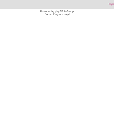
Ekip
Powered by
phpBB
© Group
Forum Programosy.pl