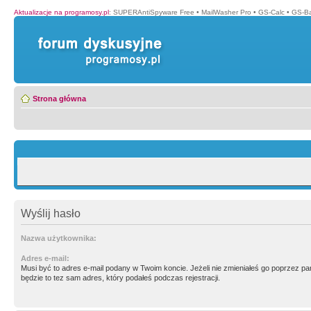
Aktualizacje na programosy.pl
:
SUPERAntiSpyware Free
•
MailWasher Pro
•
GS-Calc
•
GS-B
Strona główna
Wyślij hasło
Nazwa użytkownika:
Adres e-mail:
Musi być to adres e-mail podany w Twoim koncie. Jeżeli nie zmieniałeś go poprzez p
będzie to tez sam adres, który podałeś podczas rejestracji.