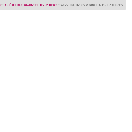
a
•
Usuń cookies utworzone przez forum
• Wszystkie czasy w strefie UTC + 2 godziny