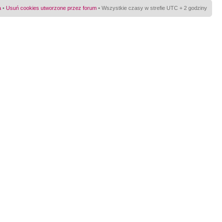
a
•
Usuń cookies utworzone przez forum
• Wszystkie czasy w strefie UTC + 2 godziny