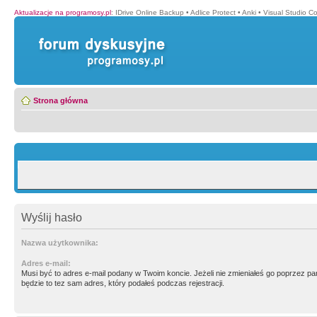
Aktualizacje na programosy.pl
:
IDrive Online Backup
•
Adlice Protect
•
Anki
•
Visual Studio C
Strona główna
Wyślij hasło
Nazwa użytkownika:
Adres e-mail:
Musi być to adres e-mail podany w Twoim koncie. Jeżeli nie zmieniałeś go poprzez p
będzie to tez sam adres, który podałeś podczas rejestracji.