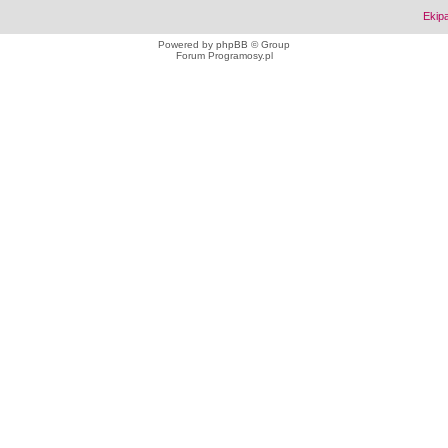
Ekip
Powered by
phpBB
© Group
Forum Programosy.pl