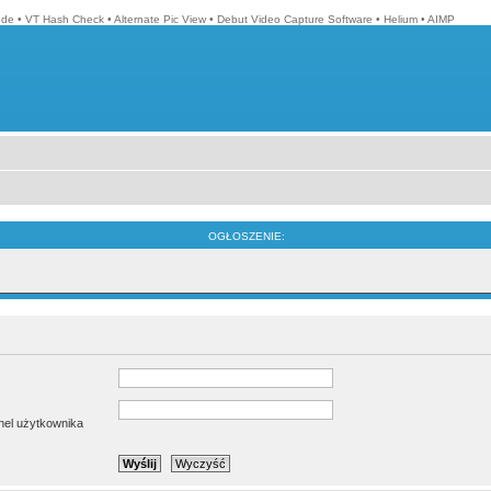
ode
•
VT Hash Check
•
Alternate Pic View
•
Debut Video Capture Software
•
Helium
•
AIMP
OGŁOSZENIE:
anel użytkownika