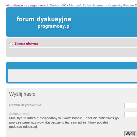
Aktualizacje na programosy.pl
:
DesktopOK
•
Microsoft Safety Scanner
•
Kaspersky Rescue D
Strona główna
Wyślij hasło
Nazwa użytkownika:
Adres e-mail:
Musi być to adres e-mail podany w Twoim koncie. Jeżeli nie zmieniałeś go
poprzez panel użytkownika będzie to tez sam adres, który podałeś
podczas rejestracji.