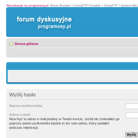
Aktualizacje na programosy.pl
:
Brave Browser
•
CrossFTP Portable
•
CrossFTP
•
System Mec
Strona główna
Wyślij hasło
Nazwa użytkownika:
Adres e-mail:
Musi być to adres e-mail podany w Twoim koncie. Jeżeli nie zmieniałeś go
poprzez panel użytkownika będzie to tez sam adres, który podałeś
podczas rejestracji.