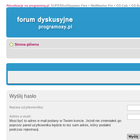
Aktualizacje na programosy.pl
:
SUPERAntiSpyware Free
•
MailWasher Pro
•
GS-Calc
•
GS-B
Strona główna
Wyślij hasło
Nazwa użytkownika:
Adres e-mail:
Musi być to adres e-mail podany w Twoim koncie. Jeżeli nie zmieniałeś go
poprzez panel użytkownika będzie to tez sam adres, który podałeś
podczas rejestracji.